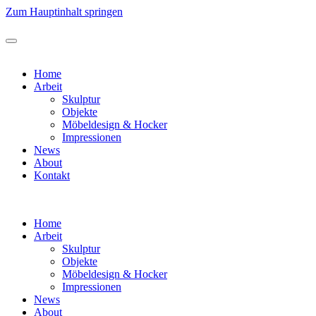
Zum Hauptinhalt springen
Home
Arbeit
Skulptur
Objekte
Möbeldesign & Hocker
Impressionen
News
About
Kontakt
Home
Arbeit
Skulptur
Objekte
Möbeldesign & Hocker
Impressionen
News
About